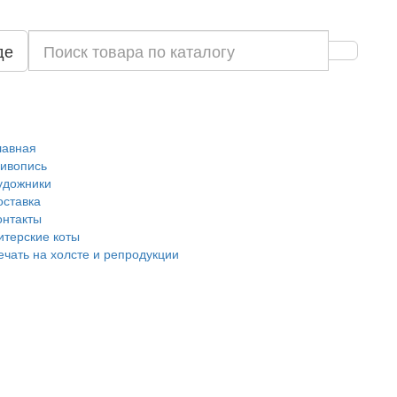
де
лавная
ивопись
удожники
оставка
онтакты
итерские коты
ечать на холсте и репродукции