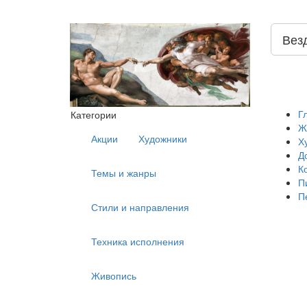
Вез
Г
Категории
Ж
Акции
Художники
Х
Д
К
Темы и жанры
П
П
Стили и направления
Техника исполнения
Живопись