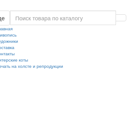
де
лавная
ивопись
удожники
оставка
онтакты
итерские коты
ечать на холсте и репродукции