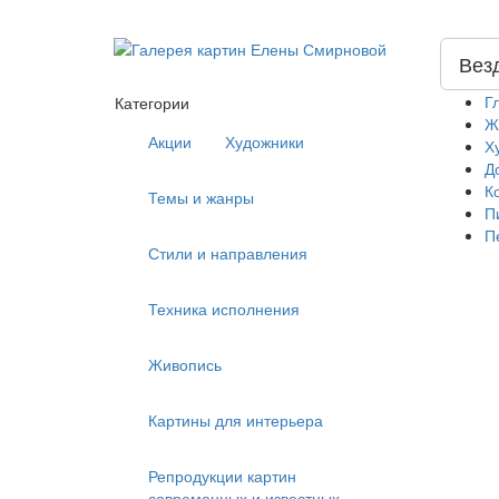
Вез
Г
Категории
Ж
Акции
Художники
Х
Д
К
Темы и жанры
П
П
Стили и направления
Техника исполнения
Живопись
Картины для интерьера
Репродукции картин
современных и известных