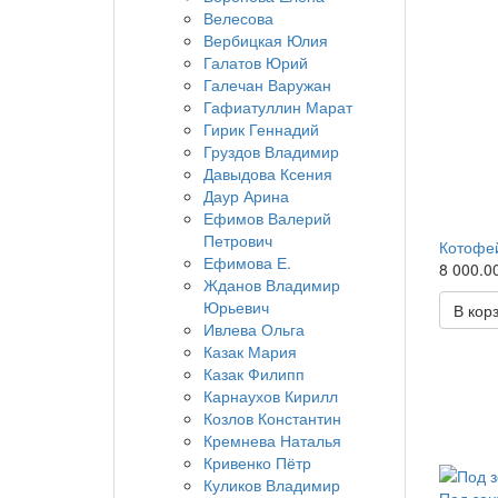
Велесова
Вербицкая Юлия
Галатов Юрий
Галечан Варужан
Гафиатуллин Марат
Гирик Геннадий
Груздов Владимир
Давыдова Ксения
Даур Арина
Ефимов Валерий
Петрович
Котофе
Ефимова Е.
8 000.00
Жданов Владимир
Юрьевич
В кор
Ивлева Ольга
Казак Мария
Казак Филипп
Карнаухов Кирилл
Козлов Константин
Кремнева Наталья
Кривенко Пётр
Куликов Владимир