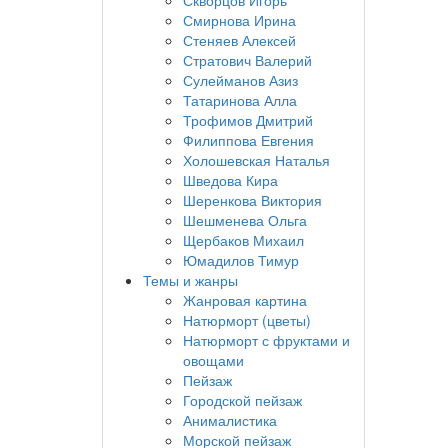
Скворцов Игорь
Смирнова Ирина
Стеняев Алексей
Стратович Валерий
Сулейманов Азиз
Татаринова Алла
Трофимов Дмитрий
Филиппова Евгения
Холошевская Наталья
Шведова Кира
Шеренкова Виктория
Шешменева Ольга
Щербаков Михаил
Юмадилов Тимур
Темы и жанры
Жанровая картина
Натюрморт (цветы)
Натюрморт с фруктами и
овощами
Пейзаж
Городской пейзаж
Анималистика
Морской пейзаж