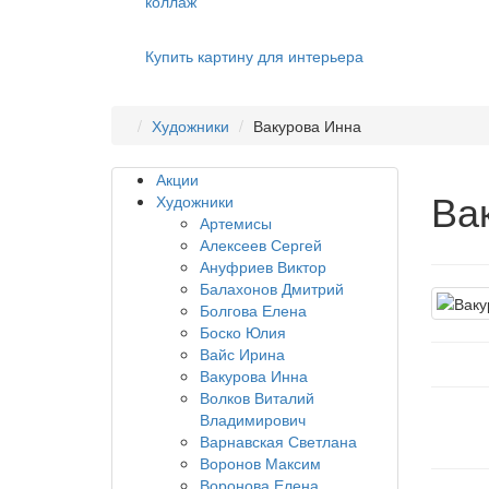
коллаж
Купить картину для интерьера
Художники
Вакурова Инна
Акции
Ва
Художники
Артемисы
Алексеев Сергей
Ануфриев Виктор
Балахонов Дмитрий
Болгова Елена
Боско Юлия
Вайс Ирина
Вакурова Инна
Волков Виталий
Владимирович
Варнавская Светлана
Воронов Максим
Воронова Елена