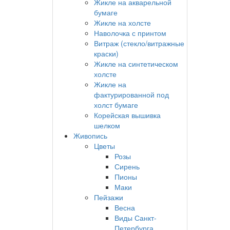
Жикле на акварельной
бумаге
Жикле на холсте
Наволочка с принтом
Витраж (стекло/витражные
краски)
Жикле на синтетическом
холсте
Жикле на
фактурированной под
холст бумаге
Корейская вышивка
шелком
Живопись
Цветы
Розы
Сирень
Пионы
Маки
Пейзажи
Весна
Виды Санкт-
Петербурга