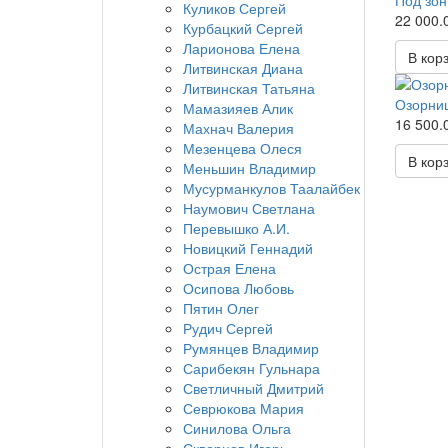
Под зон
Куликов Сергей
22 000.0
Курбацкий Сергей
Ларионова Елена
В кор
Литвинская Диана
Литвинская Татьяна
Озорни
Мамазияев Алик
16 500.0
Махнач Валерия
Мезенцева Олеся
В кор
Меньшин Владимир
Мусурманкулов Таалайбек
Наумович Светлана
Перевышко А.И.
Новицкий Геннадий
Острая Елена
Осипова Любовь
Пятин Олег
Рудич Сергей
Румянцев Владимир
Сарибекян Гульнара
Светличный Дмитрий
Севрюкова Мария
Синилова Ольга