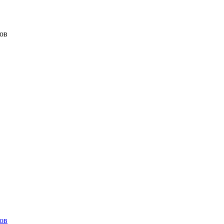
ов
ов